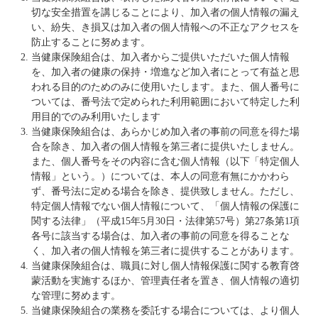
切な安全措置を講じることにより、加入者の個人情報の漏え
い、紛失、き損又は加入者の個人情報への不正なアクセスを
防止することに努めます。
当健康保険組合は、加入者からご提供いただいた個人情報
を、加入者の健康の保持・増進など加入者にとって有益と思
われる目的のためのみに使用いたします。また、個人番号に
ついては、番号法で定められた利用範囲において特定した利
用目的でのみ利用いたします
当健康保険組合は、あらかじめ加入者の事前の同意を得た場
合を除き、加入者の個人情報を第三者に提供いたしません。
また、個人番号をその内容に含む個人情報（以下「特定個人
情報」という。）については、本人の同意有無にかかわら
ず、番号法に定める場合を除き、提供致しません。ただし、
特定個人情報でない個人情報について、「個人情報の保護に
関する法律」（平成15年5月30日・法律第57号）第27条第1項
各号に該当する場合は、加入者の事前の同意を得ることな
く、加入者の個人情報を第三者に提供することがあります。
当健康保険組合は、職員に対し個人情報保護に関する教育啓
蒙活動を実施するほか、管理責任者を置き、個人情報の適切
な管理に努めます。
当健康保険組合の業務を委託する場合については、より個人