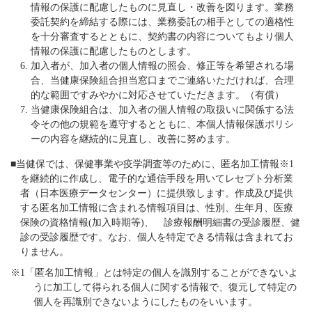
情報の保護に配慮したものに見直し・改善を図ります。業務
委託契約を締結する際には、業務委託の相手としての適格性
を十分審査するとともに、契約書の内容についてもより個人
情報の保護に配慮したものとします。
加入者が、加入者の個人情報の照会、修正等を希望される場
合、当健康保険組合担当窓口までご連絡いただければ、合理
的な範囲ですみやかに対応させていただきます。（有償）
当健康保険組合は、加入者の個人情報の取扱いに関係する法
令その他の規範を遵守するとともに、本個人情報保護ポリシ
ーの内容を継続的に見直し、改善に努めます。
■当健保では、保健事業や疫学調査等のために、匿名加工情報※1
を継続的に作成し、電子的な通信手段を用いてレセプト分析業
者（日本医療データセンター）に提供致します。作成及び提供
する匿名加工情報に含まれる情報項目は、性別、生年月、医療
保険の資格情報(加入時期等)、 診療報酬明細書の受診履歴、健
診の受診履歴です。なお、個人を特定できる情報は含まれてお
りません。
※1「匿名加工情報」とは特定の個人を識別することができないよ
うに加工して得られる個人に関する情報で、復元して特定の
個人を再識別できないようにしたものをいいます。