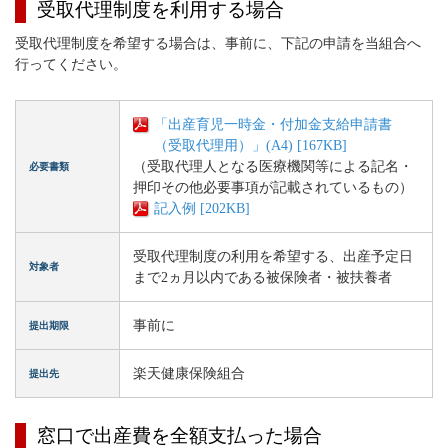
受取代理制度を利用する場合
受取代理制度を希望する場合は、事前に、下記の申請を当組合へ
行ってください。
「出産育児一時金・付加金支給申請書
（受取代理用）」(A4) [167KB]
（受取代理人となる医療機関等による記名・
必要書類
押印その他必要事項が記載されているもの）
記入例 [202KB]
受取代理制度の利用を希望する、出産予定日
対象者
まで2ヵ月以内である被保険者・被扶養者
事前に
提出期限
楽天健康保険組合
提出先
窓口で出産費を全額支払った場合