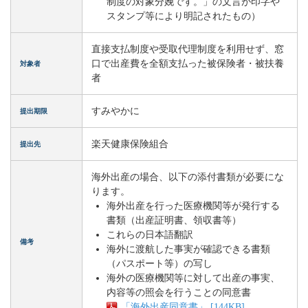
制度の対象分娩です。」の文言が印字や
スタンプ等により明記されたもの）
直接支払制度や受取代理制度を利用せず、窓
口で出産費を全額支払った被保険者・被扶養
対象者
者
すみやかに
提出期限
楽天健康保険組合
提出先
海外出産の場合、以下の添付書類が必要にな
ります。
海外出産を行った医療機関等が発行する
書類（出産証明書、領収書等）
これらの日本語翻訳
備考
海外に渡航した事実が確認できる書類
（パスポート等）の写し
海外の医療機関等に対して出産の事実、
内容等の照会を行うことの同意書
「海外出産同意書」 [144KB]